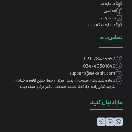
درباره ما
قوانین
داشبورد
درباره سکه بیت
تماس با ما
021-28425657
034-43301649
support@sekebit.com
کرمان، شهرستان منوجان، بخش مرکزی، بلوار خلیج فارس، خیابان
شهیدترکی زاده، پلاک:0، طبقه: همکف، دفتر مرکزی سکه بیت
ما را دنبال کنید